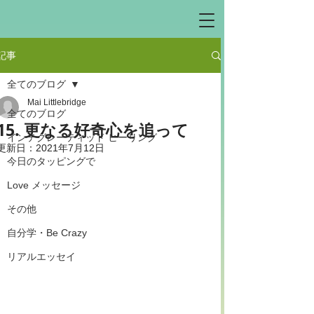
記事
全てのブログ
Mai Littlebridge
全てのブログ
15. 更なる好奇心を追って
インテグレーティッド ヒーリング
更新日：
2021年7月12日
今日のタッピングで
Love メッセージ
その他
自分学・Be Crazy
リアルエッセイ