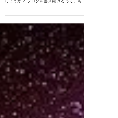
ここLos Angelesは例年よりかなりヒンヤリ
しておりますが 皆さまお元気でお過ごしで
しょうか？ ブログを書き続けるって、もの
すごいことのような気がする私。 うちのお
ばあちゃんは45歳の時に主婦から文学小説
作家に転身し、90歳を越える今でも小説を
書き続けている。...