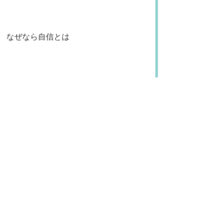
なぜなら自信とは
私一人の力で生まれるものではない。
ユニバースがちゃんとここにいるんだ
って
知ること