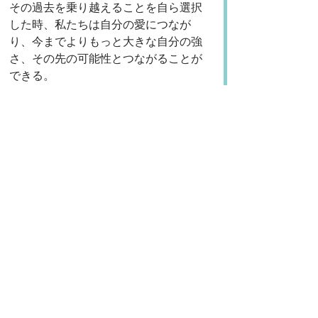
その過去を乗り越えることを自ら選択
した時、私たちは自分の愛につなが
り、今までよりもっと大きな自分の強
さ、その先の可能性とつながることが
できる。
と、ひたすらに感嘆させられたセッシ
ョンでした。
ゆみこさんからはその後、嫌悪感がす
っかりなくなったとご報告をいただき
ました。
快くシェアを許可してくださったこと
に感謝します。