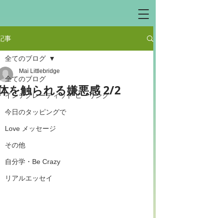
記事
全てのブログ
Mai Littlebridge
全てのブログ
体を触られる嫌悪感 2/2
インテグレーティッド ヒーリング
今日のタッピングで
Love メッセージ
その他
自分学・Be Crazy
リアルエッセイ