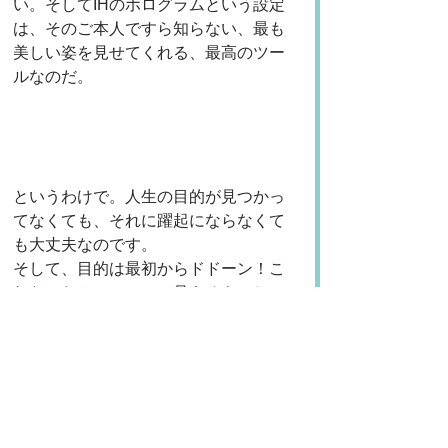
い。そしてIHのホログラムという設定
は、そのご本人ですら知らない、最も
美しい姿を見せてくれる、最高のツー
ルなのだ。
というわけで。人生の目的が見つかっ
てなくても、それに躍起にならなくて
も大丈夫なのです。
そして、目的は最初からドドーン！こ
れだったかー！！って見えるものじゃ
ないかもしれない。
何かをするうちに削り出される、別の
形をしたものかもしれない。
そしてそれは実は、拍子抜けするくら
いに単純な、自分にとってずっと当た
り前だったことかもしれない。