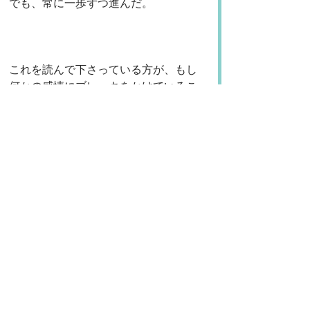
でも、常に一歩ずつ進んだ。
これを読んで下さっている方が、もし
何かの感情にブレーキをかけているこ
とがあったら、勇気をもって、感じて
みて下さい。
それは怖いものではなく、ただ愛を必
要とする、あなたの一部です。
あなたのインナーチャイルドが、愛に
よって、癒されていきますように！