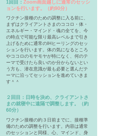
​1回目：
Zoom画面越しに通常のセッシ
ョンを行います。（約90分）
ワクチン接種のための調整に入る前に、
まずはクライアントさまのココロ・体・
エネルギー・マインド・魂の全てを、今
の時点で可能な限り最高レベルまで引き
上げるために通常のIHヒーリングのセッ
ションを行います。体の気になるところ
やココロのモヤモヤが特になく、何の
テ
ーマで受けたら良いのか分からないとい
う方も、潜在意識が最も必要と選んだテ
ーマに沿ってセッションを進めていきま
す＾＾
​２回目：日時を決め、クライアントさ
まの就寝中に遠隔で調整します。（約
60分）
ワクチン接種の約３日前までに、接種準
備のための調整を行います。内容は通常
のセッションと同様、心、マインド、身