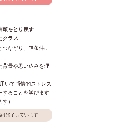
信頼をとり戻す
たクラス
とつながり、無条件に
た背景や思い込みを理
niqueを用いて感情的ストレス
ーすることを学びます
ます）
集は終了しています